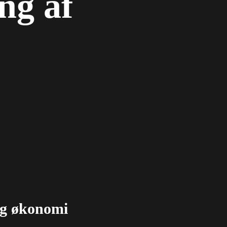
ing af
og økonomi